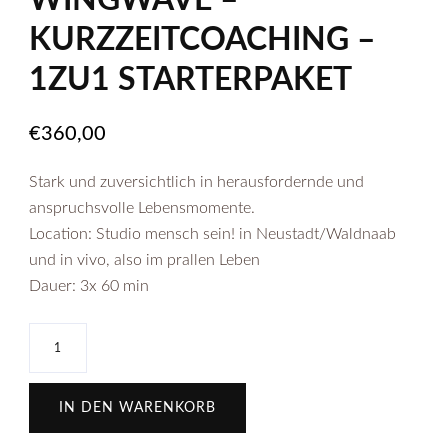
WINGWAVE –
KURZZEITCOACHING –
1ZU1 STARTERPAKET
€
360,00
Stark und zuversichtlich in herausfordernde und
anspruchsvolle Lebensmomente.
Location: Studio mensch sein! in Neustadt/Waldnaab
und in vivo, also im prallen Leben
Dauer: 3x 60 min
W
I
N
IN DEN WARENKORB
G
W