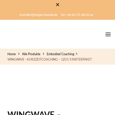
kontakt@tanjaschweda.de
Tel. +49 (0) 175 283 02 66
Mensch sein
Tanja Schweda
Home
Alle Produkte
Embodied Coaching
WINGWAVE –KURZZEITCOACHING – 1ZU1 STARTERPAKET