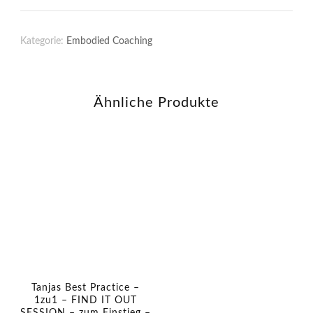
A
V
Kategorie:
Embodied Coaching
E
–
K
Ähnliche Produkte
U
R
Z
Z
E
I
T
C
O
A
C
Tanjas Best Practice –
1zu1 – FIND IT OUT
H