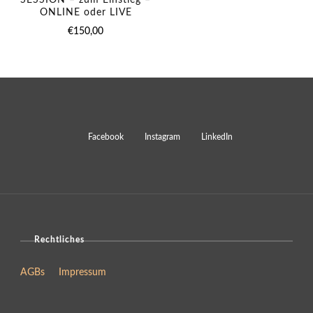
SESSION – zum Einstieg –
I
ONLINE oder LIVE
N
€
150,00
G
-
1
Z
U
1
S
T
A
R
T
Rechtliches
E
R
AGBs
Impressum
P
A