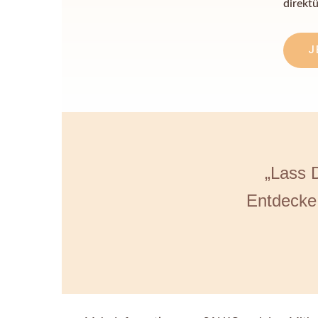
direkt
J
„Lass 
Entdecke 