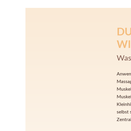
DU
WI
Was
Anwend
Massag
Muskel
Muskel
Kleinh
selbst 
Zentra