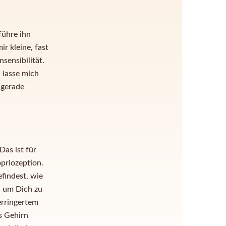
führe ihn
 kleine, fast
sensibilität.
 lasse mich
 gerade
as ist für
opriozeption.
efindest, wie
 um Dich zu
erringertem
s Gehirn