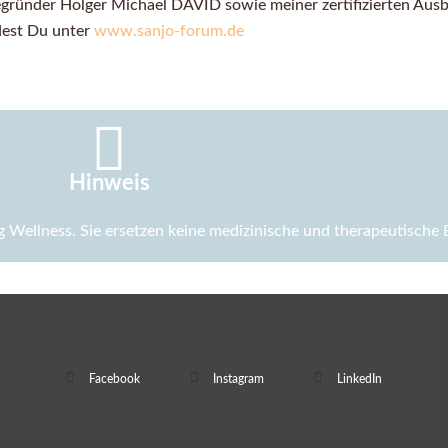
ünder Holger Michael DAVID sowie meiner zertifizierten Ausb
dest Du unter
www.sanjo-forum.de
Hinweis
Wellness. Sie ersetzen keine medizinische und therapeutische 