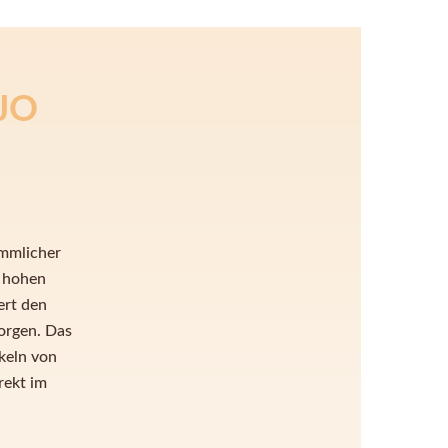
JO
mmlicher
m hohen
ert den
orgen. Das
keln von
rekt im