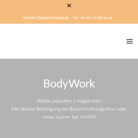
kontakt@tanjaschweda.de
Tel. +49 (0) 175 283 02 66
Mensch sein
Tanja Schweda
BodyWork
Wähle zwischen 2 Angeboten:
Mit aktiver Beteiligung bei BodyMindIntegration oder
reines Spüren bei SANJO.